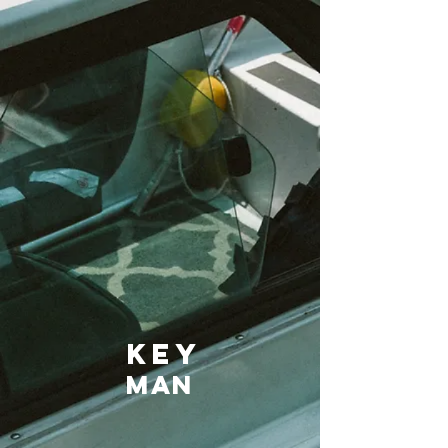
key
man