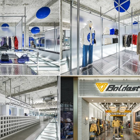
Tel
010-7254-
yman0702@gmail.com
0702