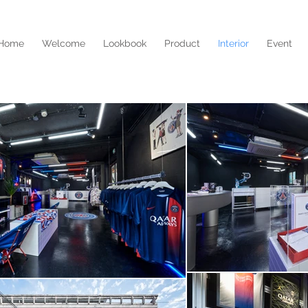
Home
Welcome
Lookbook
Product
Interior
Event