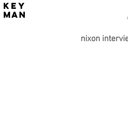
key
man
nixon interv