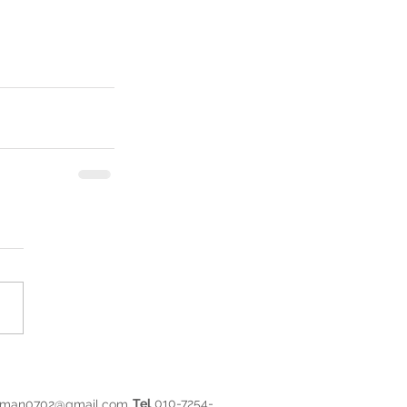
Tel
010-7254-
yman0702@gmail.com