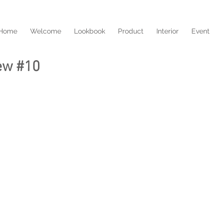
Home
Welcome
Lookbook
Product
Interior
Event
iew #10